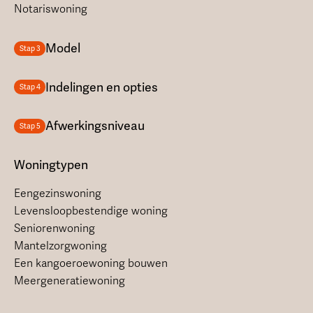
Notariswoning
Model
Stap 3
Indelingen en opties
Stap 4
Afwerkingsniveau
Stap 5
Woningtypen
Eengezinswoning
Levensloopbestendige woning
Seniorenwoning
Mantelzorgwoning
Een kangoeroewoning bouwen
Meergeneratiewoning