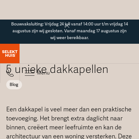
Button Text
Bouwvaksluiting: Vrijdag 24 juli vanaf 14:00 uur t/m vrijdag 14
augustus zijn wij gesloten. Vanaf maandag 17 augustus zijn
wij weer bereikbaar.
Blogoverzicht
Van klassiek tot modern:
5 unieke dakkapellen
Menu
Blog
Een dakkapel is veel meer dan een praktische
toevoeging. Het brengt extra daglicht naar
binnen, creëert meer leefruimte en kan de
architectuur van een woning versterken. Deze