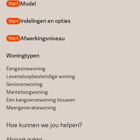
Model
Stap 3
Indelingen en opties
Stap 4
Afwerkingsniveau
Stap 5
Woningtypen
Eengezinswoning
Levensloopbestendige woning
Seniorenwoning
Mantelzorgwoning
Een kangoeroewoning bouwen
Meergeneratiewoning
Hoe kunnen we jou helpen?
Afspraak maken