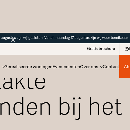
14 augustus zijn wij gesloten. Vanaf maandag 17 augustus zijn wij weer bereikbaar.
Gratis brochure
Gerealiseerde woningen
Evenementen
Over ons
Contact
Af
akte
nden bij het