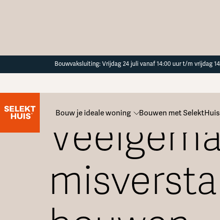
Button Text
Bouwvaksluiting: Vrijdag 24 juli vanaf 14:00 uur t/m vrijdag 
Blogoverzicht
Bouw je ideale woning
Bouwen met SelektHuis
Veelgema
misversta