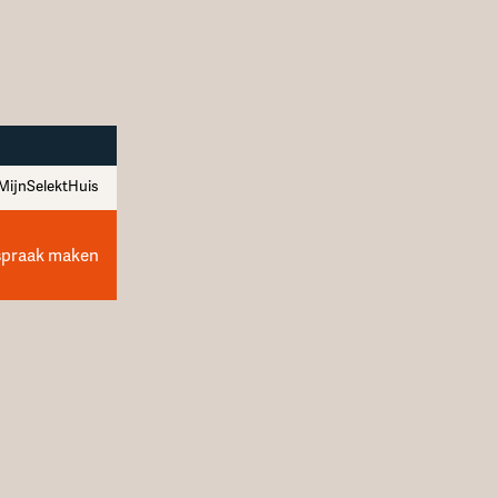
MijnSelektHuis
spraak maken