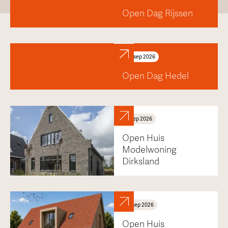
Open Dag Rijssen
25
sep
2026
Open Dag Hedel
5
sep
2026
Open Huis
Modelwoning
Dirksland
17
sep
2026
Open Huis