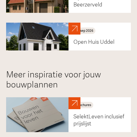
Beerzerveld
30
sep
2026
Open Huis Uddel
Meer inspiratie voor jouw
bouwplannen
Brochures
SelektLeven inclusief
prijslijst