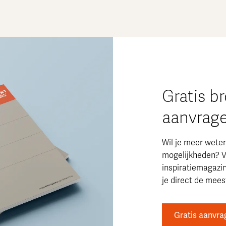
Gratis b
aanvrag
Wil je meer wete
mogelijkheden? V
inspiratiemagazi
je direct de meest
Gratis aanvra