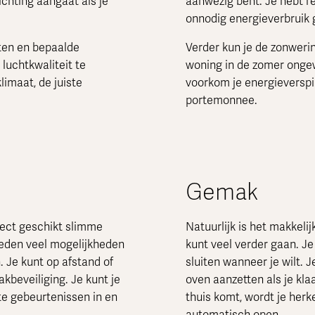
chting aangaat als je
aanwezig bent. Je hebt re
onnodig energieverbruik
ten en bepaalde
Verder kun je de zonweri
luchtkwaliteit te
woning in de zomer onge
klimaat, de juiste
voorkom je energieverspil
portemonnee.
Gemak
ect geschikt slimme
Natuurlijk is het makkeli
ieden veel mogelijkheden
kunt veel verder gaan. J
. Je kunt op afstand of
sluiten wanneer je wilt. 
kbeveiliging. Je kunt je
oven aanzetten als je kla
te gebeurtenissen in en
thuis komt, wordt je herk
automatisch open.