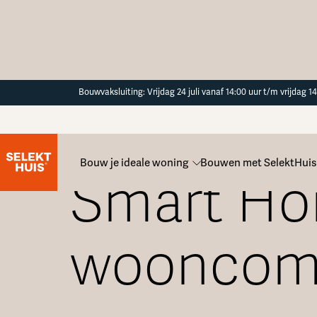
Button Text
Bouwvaksluiting: Vrijdag 24 juli vanaf 14:00 uur t/m vrijdag 
Bouw je ideale woning
Bouwen met SelektHuis
Smart Ho
wooncom