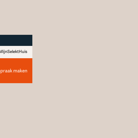
MijnSelektHuis
spraak maken