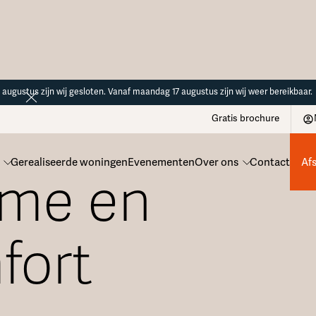
14 augustus zijn wij gesloten. Vanaf maandag 17 augustus zijn wij weer bereikbaar.
Gratis brochure
Gerealiseerde woningen
Evenementen
Over ons
Contact
Af
me en
fort