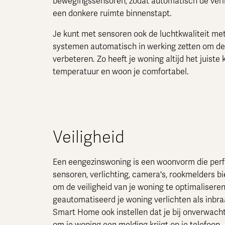
bewegingssensoren, zodat automatisch de verli
een donkere ruimte binnenstapt.
Je kunt met sensoren ook de luchtkwaliteit me
systemen automatisch in werking zetten om de 
verbeteren. Zo heeft je woning altijd het juiste 
temperatuur en woon je comfortabel.
Veiligheid
Een eengezinswoning is een woonvorm die perf
sensoren, verlichting, camera's, rookmelders b
om de veiligheid van je woning te optimaliseren
geautomatiseerd je woning verlichten als inbraa
Smart Home ook instellen dat je bij onverwach
om je woning een melding krijgt op je telefoon.