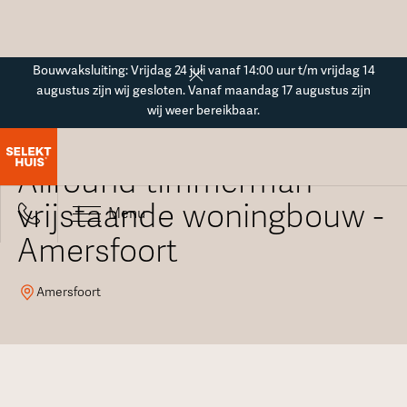
Button Text
Bouwvaksluiting: Vrijdag 24 juli vanaf 14:00 uur t/m vrijdag 14
augustus zijn wij gesloten. Vanaf maandag 17 augustus zijn
wij weer bereikbaar.
Vacatureoverzicht
Allround timmerman -
vrijstaande woningbouw -
Menu
Amersfoort
Amersfoort