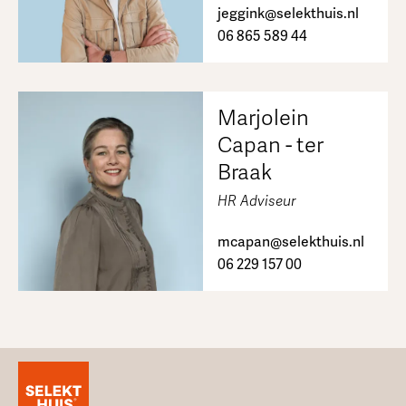
jeggink@selekthuis.nl
06 865 589 44
Marjolein
Capan - ter
Braak
HR Adviseur
mcapan@selekthuis.nl
06 229 157 00