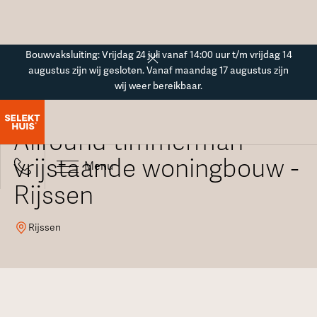
Button Text
Bouwvaksluiting: Vrijdag 24 juli vanaf 14:00 uur t/m vrijdag 14
augustus zijn wij gesloten. Vanaf maandag 17 augustus zijn
wij weer bereikbaar.
Vacatureoverzicht
Allround timmerman -
vrijstaande woningbouw -
Menu
Rijssen
Rijssen