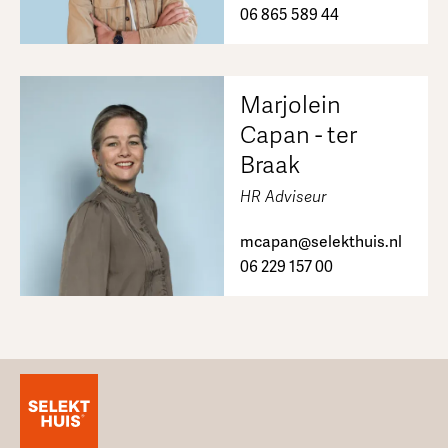
06 865 589 44
Marjolein
Capan - ter
Braak
HR Adviseur
mcapan@selekthuis.nl
06 229 157 00