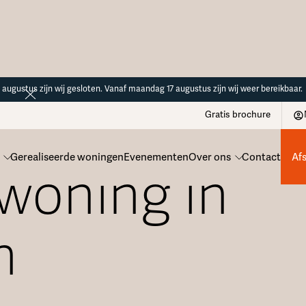
14 augustus zijn wij gesloten. Vanaf maandag 17 augustus zijn wij weer bereikbaar.
Gratis brochure
Gerealiseerde woningen
Evenementen
Over ons
Contact
Af
 woning in
n