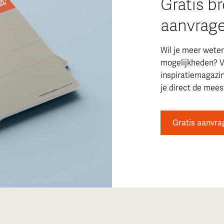
Gratis b
aanvrag
Wil je meer wete
mogelijkheden? V
inspiratiemagazi
je direct de meest
Gratis aanvra