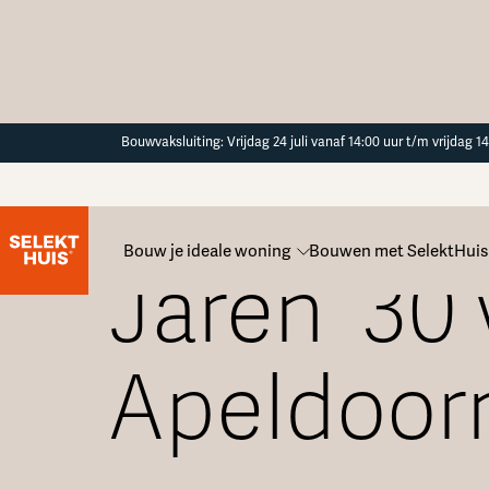
Button Text
Bouwvaksluiting: Vrijdag 24 juli vanaf 14:00 uur t/m vrijdag 
Bouw je ideale woning
Bouwen met SelektHuis
Jaren ’30
Apeldoor