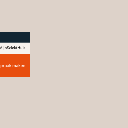
MijnSelektHuis
spraak maken