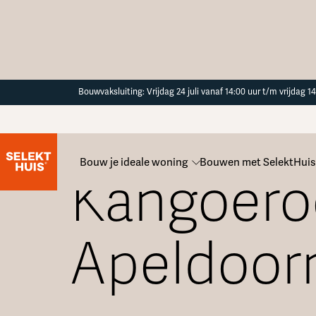
Button Text
Bouwvaksluiting: Vrijdag 24 juli vanaf 14:00 uur t/m vrijdag 
Bouw je ideale woning
Bouwen met SelektHuis
Kangoero
Apeldoor