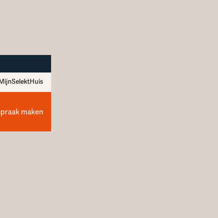
MijnSelektHuis
spraak maken