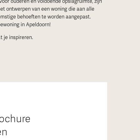
 voor ouderen en voldoende opslagruimte, zijn
het ontwerpen van een woning die aan alle
komstige behoeften te worden aangepast.
oewoning in Apeldoorn!
t je inspireren.
rochure
en