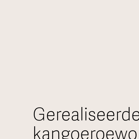
Gerealiseerd
kangoeroewo