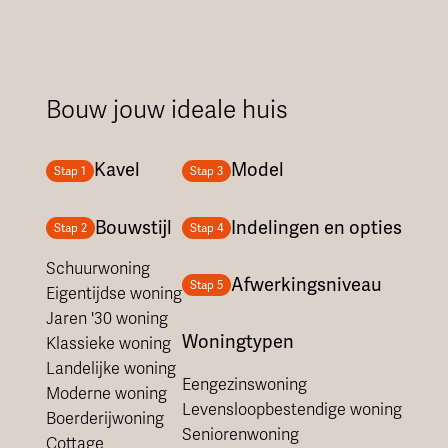
Bouw jouw ideale huis
Kavel
Model
Stap 1
Stap 3
Bouwstijl
Indelingen en opties
Stap 2
Stap 4
Schuurwoning
Afwerkingsniveau
Stap 5
Eigentijdse woning
Jaren '30 woning
Woningtypen
Klassieke woning
Landelijke woning
Eengezinswoning
Moderne woning
Levensloopbestendige woning
Boerderijwoning
Seniorenwoning
Cottage