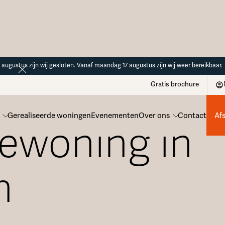
14 augustus zijn wij gesloten. Vanaf maandag 17 augustus zijn wij weer bereikbaar.
Gratis brochure
Gerealiseerde woningen
Evenementen
Over ons
Contact
Af
ewoning in
n