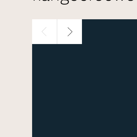
1 / 5
Luxe mantelzorgwo
Woning bekijken
Alle gere