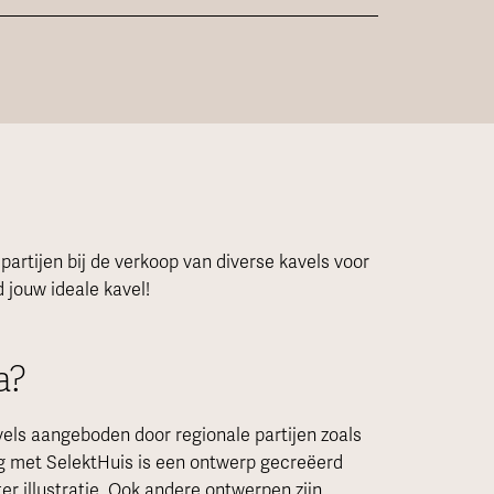
artijen bij de verkoop van diverse kavels voor
 jouw ideale kavel!
a?
avels aangeboden door regionale partijen zoals
g met SelektHuis is een ontwerp gecreëerd
er illustratie. Ook andere ontwerpen zijn