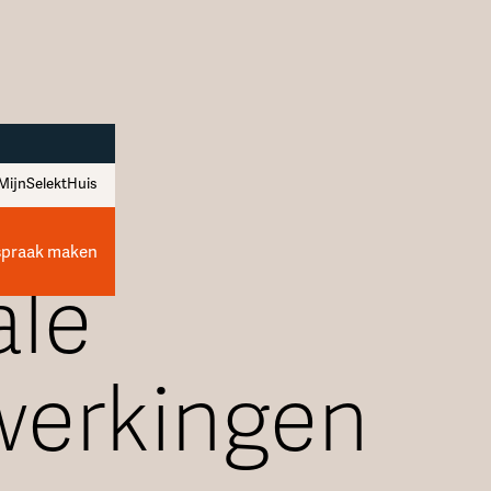
MijnSelektHuis
spraak maken
ale
erkingen