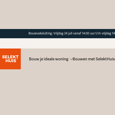
Button Text
Bouwvaksluiting: Vrijdag 24 juli vanaf 14:00 uur t/m vrijdag 
Kaveloverzicht
Bouw je ideale woning
Bouwen met SelektHuis