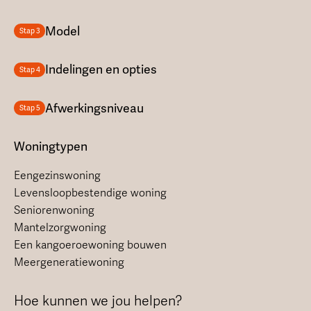
Model
Stap 3
Indelingen en opties
Stap 4
Afwerkingsniveau
Stap 5
Woningtypen
Eengezinswoning
Levensloopbestendige woning
Seniorenwoning
Mantelzorgwoning
Een kangoeroewoning bouwen
Meergeneratiewoning
Hoe kunnen we jou helpen?