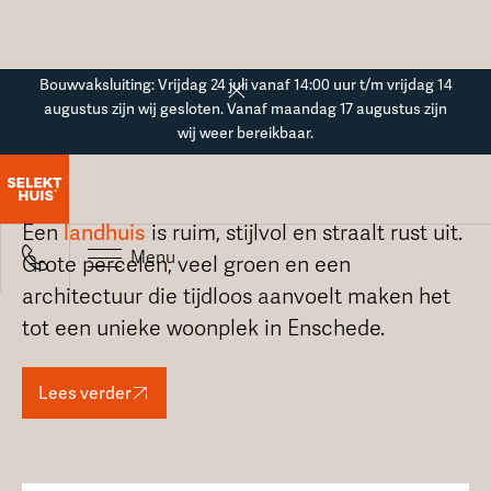
Button Text
Bouwvaksluiting: Vrijdag 24 juli vanaf 14:00 uur t/m vrijdag 14
augustus zijn wij gesloten. Vanaf maandag 17 augustus zijn
wij weer bereikbaar.
Landhuis in Enschede
Een
landhuis
is ruim, stijlvol en straalt rust uit.
Menu
Grote percelen, veel groen en een
architectuur die tijdloos aanvoelt maken het
tot een unieke woonplek in Enschede.
Lees verder