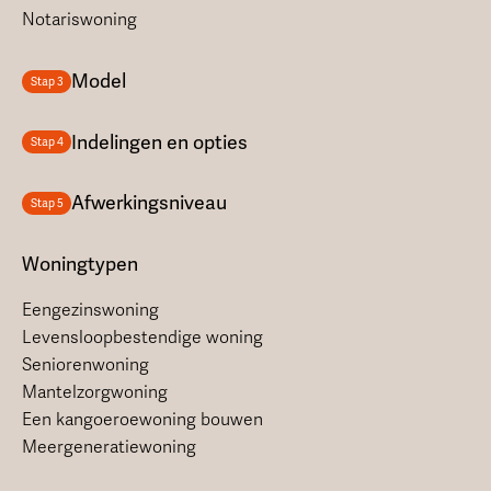
Notariswoning
Model
Stap 3
Indelingen en opties
Stap 4
Afwerkingsniveau
Stap 5
Woningtypen
Eengezinswoning
Levensloopbestendige woning
Seniorenwoning
Mantelzorgwoning
Een kangoeroewoning bouwen
Meergeneratiewoning