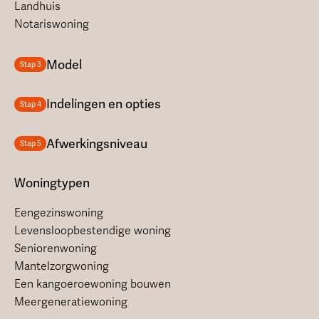
Landhuis
Notariswoning
Model
Stap 3
Indelingen en opties
Stap 4
Afwerkingsniveau
Stap 5
Woningtypen
Eengezinswoning
Levensloopbestendige woning
Seniorenwoning
Mantelzorgwoning
Een kangoeroewoning bouwen
Meergeneratiewoning