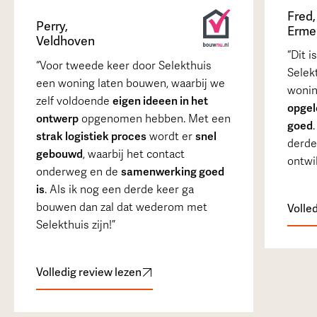
Fred
Perry
,
Erme
Veldhoven
Dit i
Voor tweede keer door Selekthuis
Selek
een woning laten bouwen, waarbij we
wonin
zelf voldoende
eigen ideeen in het
opgel
ontwerp
opgenomen hebben. Met een
goed
strak logistiek proces
wordt er
snel
derde
gebouwd
, waarbij het contact
ontwi
onderweg en de
samenwerking goed
is
. Als ik nog een derde keer ga
bouwen dan zal dat wederom met
Volle
Selekthuis zijn!
Volledig review lezen