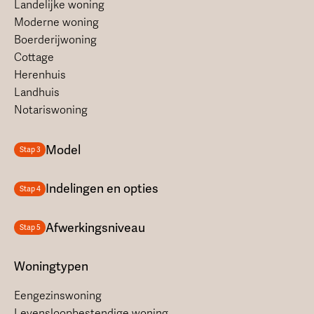
Landelijke woning
Moderne woning
Boerderijwoning
Cottage
Herenhuis
Landhuis
Notariswoning
Model
Stap 3
Indelingen en opties
Stap 4
Afwerkingsniveau
Stap 5
Woningtypen
Eengezinswoning
Levensloopbestendige woning