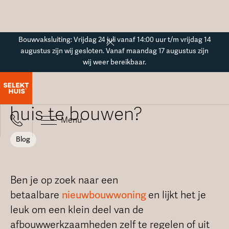
Button Text
Bouwvaksluiting: Vrijdag 24 juli vanaf 14:00 uur t/m vrijdag 14
augustus zijn wij gesloten. Vanaf maandag 17 augustus zijn
wij weer bereikbaar.
Blogoverzicht
Hoeveel kost het om een
huis te bouwen?
Menu
Blog
Ben je op zoek naar een
betaalbare
nieuwbouwwoning
en lijkt het je
leuk om een klein deel van de
afbouwwerkzaamheden zelf te regelen of uit