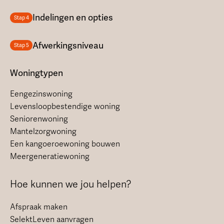
Indelingen en opties
Stap 4
Afwerkingsniveau
Stap 5
Woningtypen
Eengezinswoning
Levensloopbestendige woning
Seniorenwoning
Mantelzorgwoning
Een kangoeroewoning bouwen
Meergeneratiewoning
Hoe kunnen we jou helpen?
Afspraak maken
SelektLeven aanvragen