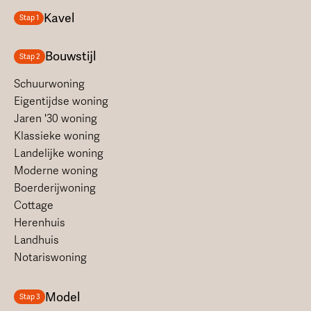
Kavel
Stap 1
Bouwstijl
Stap 2
Schuurwoning
Eigentijdse woning
Jaren '30 woning
Klassieke woning
Landelijke woning
Moderne woning
Boerderijwoning
Cottage
Herenhuis
Landhuis
Notariswoning
Model
Stap 3