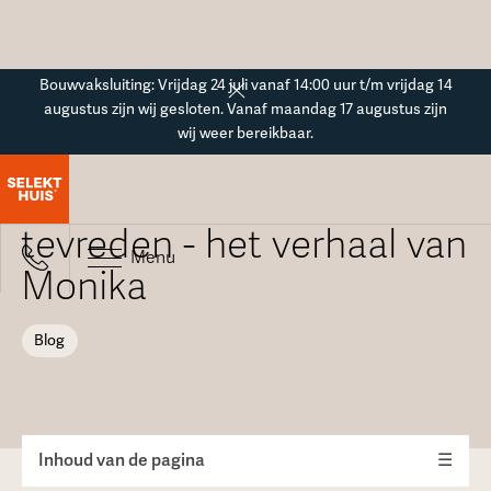
Button Text
Bouwvaksluiting: Vrijdag 24 juli vanaf 14:00 uur t/m vrijdag 14
augustus zijn wij gesloten. Vanaf maandag 17 augustus zijn
wij weer bereikbaar.
Blogoverzicht
Met twee woorden: zeer
tevreden - het verhaal van
Menu
Monika
Blog
Inhoud van de pagina
☰