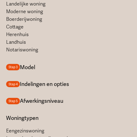
Landelijke woning
Moderne woning
Boerderijwoning
Cottage
Herenhuis
Landhuis
Notariswoning
Model
Stap 3
Indelingen en opties
Stap 4
Afwerkingsniveau
Stap 5
Woningtypen
Eengezinswoning