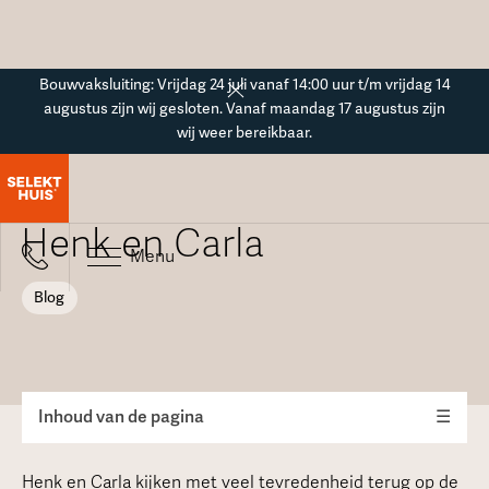
Button Text
Bouwvaksluiting: Vrijdag 24 juli vanaf 14:00 uur t/m vrijdag 14
augustus zijn wij gesloten. Vanaf maandag 17 augustus zijn
wij weer bereikbaar.
Blogoverzicht
Perfect! - het verhaal van
Henk en Carla
Menu
Blog
Inhoud van de pagina
☰
Henk en Carla kijken met veel tevredenheid terug op de