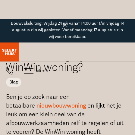
Button Text
Bouwvaksluiting: Vrijdag 24 juli vanaf 14:00 uur t/m vrijdag 14
augustus zijn wij gesloten. Vanaf maandag 17 augustus zijn
wij weer bereikbaar.
Blogoverzicht
Wat is er mogelijk met de
WinWin woning?
Menu
Blog
Ben je op zoek naar een
betaalbare
nieuwbouwwoning
en lijkt het je
leuk om een klein deel van de
afbouwwerkzaamheden zelf te regelen of uit
te voeren? De WinWin woning heeft