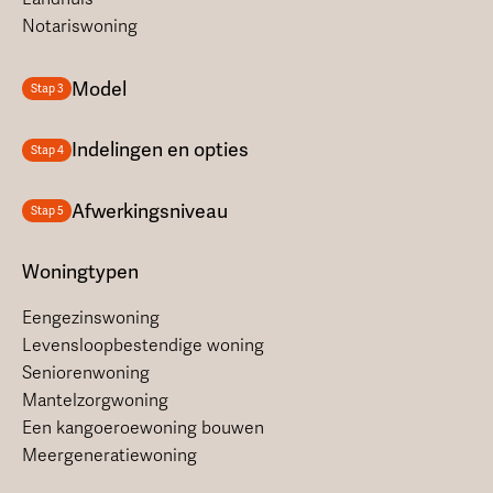
Notariswoning
Model
Stap 3
Indelingen en opties
Stap 4
Afwerkingsniveau
Stap 5
Woningtypen
Eengezinswoning
Levensloopbestendige woning
Seniorenwoning
Mantelzorgwoning
Een kangoeroewoning bouwen
Meergeneratiewoning