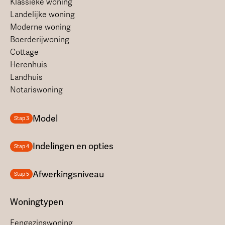
Klassieke woning
Landelijke woning
Moderne woning
Boerderijwoning
Cottage
Herenhuis
Landhuis
Notariswoning
Model
Stap 3
Indelingen en opties
Stap 4
Afwerkingsniveau
Stap 5
Woningtypen
Eengezinswoning