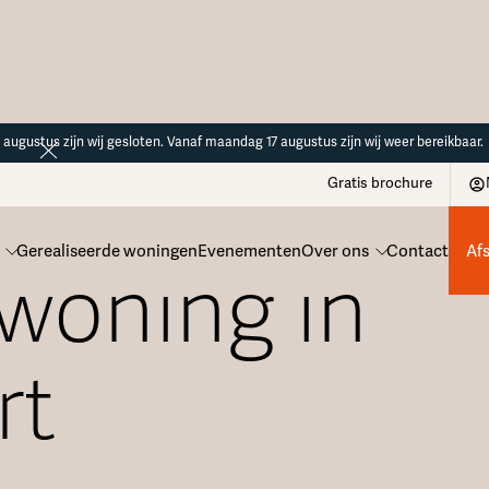
14 augustus zijn wij gesloten. Vanaf maandag 17 augustus zijn wij weer bereikbaar.
Gratis brochure
Gerealiseerde woningen
Evenementen
Over ons
Contact
Af
 woning in
rt