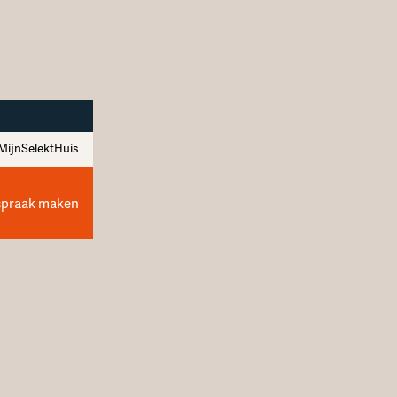
MijnSelektHuis
spraak maken