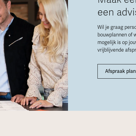
een advi
Wil je graag pers
bouwplannen of w
mogelijk is op jo
vrijblijvende afs
Afspraak pla