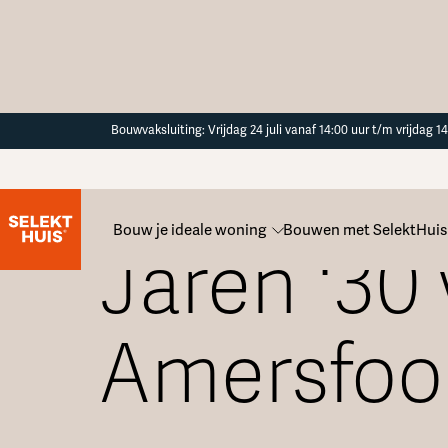
Button Text
Bouwvaksluiting: Vrijdag 24 juli vanaf 14:00 uur t/m vrijdag 
Bouw je ideale woning
Bouwen met SelektHuis
Jaren '30
Amersfoo