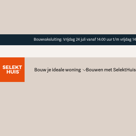
Button Text
Bouwvaksluiting: Vrijdag 24 juli vanaf 14:00 uur t/m vrijdag 
Kaveloverzicht
Bouw je ideale woning
Bouwen met SelektHuis