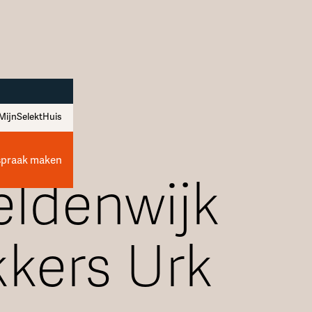
MijnSelektHuis
spraak maken
ldenwijk
kers Urk