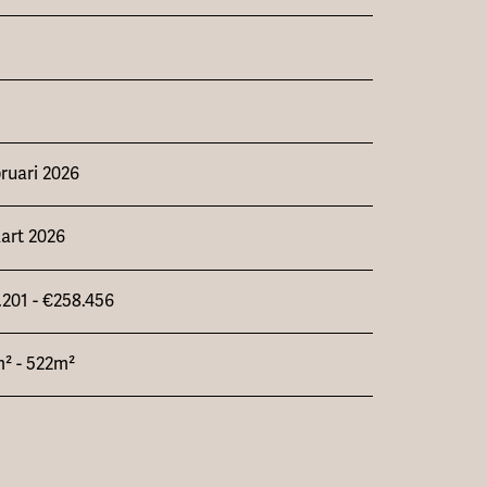
bruari 2026
art 2026
.201 - €258.456
² - 522m²