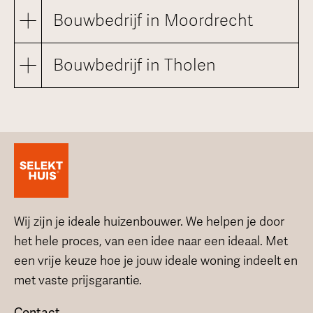
Bouwbedrijf in Moordrecht
Bouwbedrijf in Tholen
Adres
7461 JL
Rijssen
Adres
Kalanderstraat 51
3825 HA
Amersfoort
Route plannen
Adres
Euroweg 39
Wij zijn je ideale huizenbouwer. We helpen je door
5321 KB
Hedel
het hele proces, van een idee naar een ideaal. Met
Route plannen
Adres
Buitenkamp 1
Contact
een vrije keuze hoe je jouw ideale woning indeelt en
2841 LZ
Moordrecht
met vaste prijsgarantie.
0548 - 537 500
Route plannen
Adres
Ambachtweg 14
Contact
info@selekthuis.nl
Contact