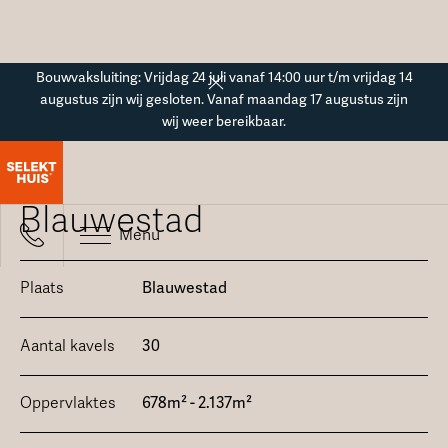
Button Text
Bouwvaksluiting: Vrijdag 24 juli vanaf 14:00 uur t/m vrijdag 14
augustus zijn wij gesloten. Vanaf maandag 17 augustus zijn
wij weer bereikbaar.
Kaveloverzicht
Blauwestad
Menu
Plaats
Blauwestad
Aantal kavels
30
Oppervlaktes
678m² - 2.137m²