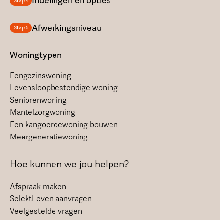
Indelingen en opties
Stap 4
Afwerkingsniveau
Stap 5
Woningtypen
Eengezinswoning
Levensloopbestendige woning
Seniorenwoning
Mantelzorgwoning
Een kangoeroewoning bouwen
Meergeneratiewoning
Hoe kunnen we jou helpen?
Afspraak maken
SelektLeven aanvragen
Veelgestelde vragen