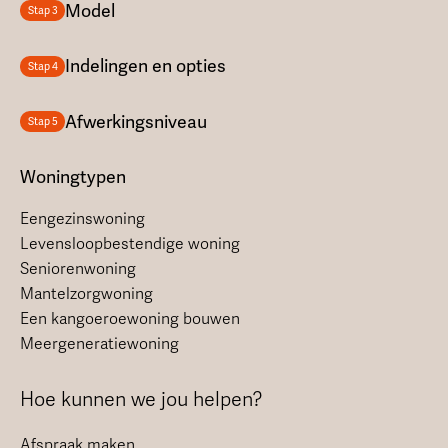
Model
Stap 3
Indelingen en opties
Stap 4
Afwerkingsniveau
Stap 5
Woningtypen
Eengezinswoning
Levensloopbestendige woning
Seniorenwoning
Mantelzorgwoning
Een kangoeroewoning bouwen
Meergeneratiewoning
Hoe kunnen we jou helpen?
Afspraak maken