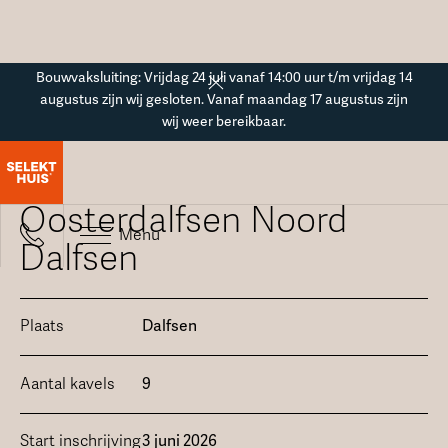
Button Text
Bouwvaksluiting: Vrijdag 24 juli vanaf 14:00 uur t/m vrijdag 14
augustus zijn wij gesloten. Vanaf maandag 17 augustus zijn
wij weer bereikbaar.
Kaveloverzicht
Oosterdalfsen Noord
Menu
Dalfsen
Plaats
Dalfsen
Aantal kavels
9
Start inschrijving
3 juni 2026