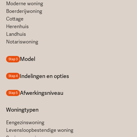
Moderne woning
Boerderijwoning
Cottage
Herenhuis
Landhuis
Notariswoning
Model
Stap 3
Indelingen en opties
Stap 4
Afwerkingsniveau
Stap 5
Woningtypen
Eengezinswoning
Levensloopbestendige woning