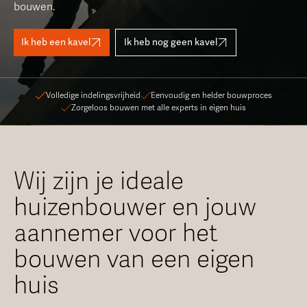
bouwen.
Ik heb een kavel
Ik heb nog geen kavel
Volledige indelingsvrijheid
Eenvoudig en helder bouwproces
Zorgeloos bouwen met alle experts in eigen huis
Wij zijn je ideale
huizenbouwer en jouw
aannemer voor het
bouwen van een eigen
huis