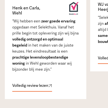
WJ v
Henk en Carla
,
Heer
Wehl
Selek
Wij hebben een
zeer goede ervaring
zijn
a
opgedaan met Selekthuis. Vanaf het
altijd
prille begin tot oplevering zijn wij bijna
samen
volledig ontzorgd en optimaal
bouwb
begeleid
in het maken van de juiste
keuzes. Het eindresultaat is een
prachtige levensloopbestendige
Volle
woning
in Wehl geworden waar wij
bijzonder blij mee zijn.
Volledig review lezen