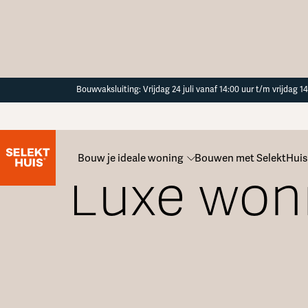
Button Text
Bouwvaksluiting: Vrijdag 24 juli vanaf 14:00 uur t/m vrijdag 
Bouw je ideale woning
Bouwen met SelektHuis
Luxe won