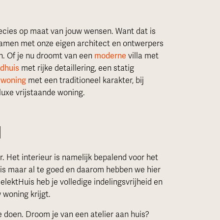
ecies op maat van jouw wensen. Want dat is
Samen met onze eigen architect en ontwerpers
n. Of je nu droomt van een
moderne
villa met
ndhuis
met rijke detaillering, een statig
 woning
met een traditioneel karakter, bij
luxe vrijstaande woning.
d
. Het interieur is namelijk bepalend voor het
uis maar al te goed en daarom hebben we hier
ektHuis heb je volledige indelingsvrijheid en
 woning krijgt.
e doen. Droom je van een atelier aan huis?