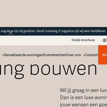
14 augustus zijn wij gesloten. Vanaf maandag 17 augustus zijn wij weer bereikbaar.
Gratis brochure
Gerealiseerde woningen
Evenementen
Over ons
Contact
Af
ing bouwen
Wil jij graag in een 
Dan is een luxe woni
jouw wensen een goe