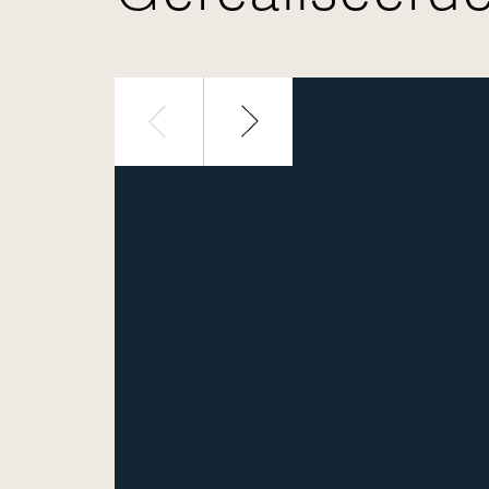
1 / 30
Eigentijdse boerderi
Woning bekijken
Alle gere