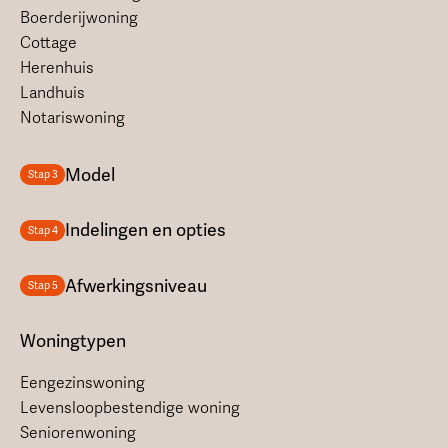
Boerderijwoning
Cottage
Herenhuis
Landhuis
Notariswoning
Model
Stap 3
Indelingen en opties
Stap 4
Afwerkingsniveau
Stap 5
Woningtypen
Eengezinswoning
Levensloopbestendige woning
Seniorenwoning