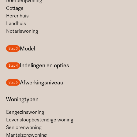
Boerderijwoning
Cottage
Herenhuis
Landhuis
Notariswoning
Model
Stap 3
Indelingen en opties
Stap 4
Afwerkingsniveau
Stap 5
Woningtypen
Eengezinswoning
Levensloopbestendige woning
Seniorenwoning
Mantelzorgwoning