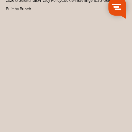
2026 © SelektHuis
Privacy Policy
Cookie-instellingen
ESG-beleid
Built by Bunch